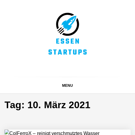
Skip
to
content
ESSEN STARTUPS
Alles rund um die Startupszene bei uns in Essen und
dem ganzen Ruhrgebiet
MENU
Tag:
10. März 2021