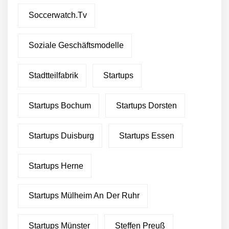
Investoren ein
Soccerwatch.tv
Green Club will eine Million
Euro von Crowdinvestoren
einsammeln
Soziale Geschäftsmodelle
Green Club sichert sich
über 2 Millionen Euro
Stadtteilfabrik
Startups
Wachstumskapital
Green Club startet mit
Startups Bochum
Startups Dorsten
Ghost-Kitchen-Konzept in
Stuttgart
Startups Duisburg
Startups Essen
Pleta – fair produzierte,
nachhaltige Verpackungen
aus Palmblättern
Startups Herne
Green Club statt Pottsalat:
Fusion und Rebranding
Startups Mülheim An Der Ruhr
erfolgreich
Startups Münster
Steffen Preuß
“Was gibt’s zu essen?” – Ab