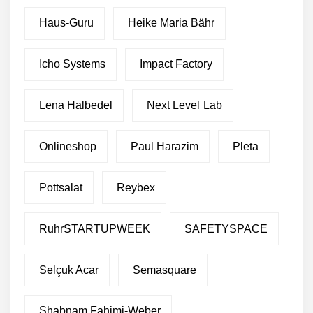
Haus-Guru
Heike Maria Bähr
Icho Systems
Impact Factory
Lena Halbedel
Next Level Lab
Onlineshop
Paul Harazim
Pleta
Pottsalat
Reybex
RuhrSTARTUPWEEK
SAFETYSPACE
Selçuk Acar
Semasquare
Shabnam Fahimi-Weber