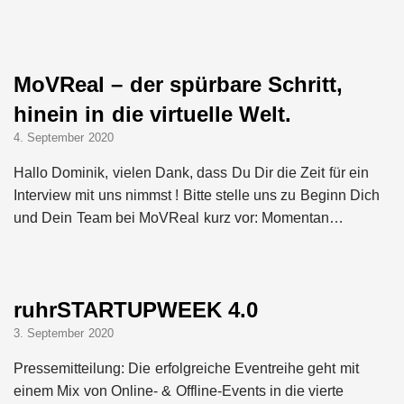
Green Club sammelt eine
Million Euro von Crowd-
MoVReal – der spürbare Schritt,
Investoren ein
hinein in die virtuelle Welt.
Green Club will eine Million
4. September 2020
Euro von Crowdinvestoren
einsammeln
Hallo Dominik, vielen Dank, dass Du Dir die Zeit für ein
Interview mit uns nimmst ! Bitte stelle uns zu Beginn Dich
Green Club sichert sich
über 2 Millionen Euro
und Dein Team bei MoVReal kurz vor: Momentan…
Wachstumskapital
Green Club startet mit
Ghost-Kitchen-Konzept in
Stuttgart
ruhrSTARTUPWEEK 4.0
3. September 2020
Pleta – fair produzierte,
nachhaltige Verpackungen
Pressemitteilung: Die erfolgreiche Eventreihe geht mit
aus Palmblättern
einem Mix von Online- & Offline-Events in die vierte