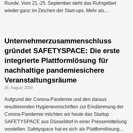
Green Club statt Pottsalat:
Runde. Vom 21.-25. September steht das Ruhrgebiet
Fusion und Rebranding
wieder ganz im Zeichen der Start-ups. Mehr als…
erfolgreich
“Was gibt’s zu essen?” – Ab
jetzt beantwortet dir die
Choosy KI diese Frage
Unternehmerzusammenschluss
gründet SAFETYSPACE: Die erste
Essener Start-up Staige
geht an die Börse
integrierte Plattformlösung für
nachhaltige pandemiesichere
bp investiert 7,5 Mio. Euro
Veranstaltungsräume
in den EV-Ladedienstleister
Service4Charger als Teil
26. August 2020
einer 10-Mio.-Euro-Series-
A-Finanzierungsrunde
Aufgrund der Corona-Pandemie und den daraus
Greenlyte Carbon
resultierenden Hygienevorschriften zur Eindämmung der
Technologies baut
industrielle CO2
Corona-Pandemie möchten wir heute das Startup
Staubsauger, um
SAFETYSPACE aus Düsseldorf in einer Pressemitteilung
schädliches
vorstellen. Safetyspace hat es sich als Plattformlösung…
Kohlenstoffdioxid aus der