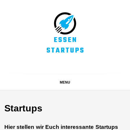
Skip
to
content
ESSEN STARTUPS
Alles rund um die Startupszene bei uns in Essen und
dem ganzen Ruhrgebiet
MENU
Startups
Hier stellen wir Euch interessante Startups