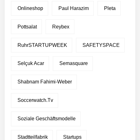
Onlineshop
Paul Harazim
Pleta
Pottsalat
Reybex
RuhrSTARTUPWEEK
SAFETYSPACE
Restrukturierung: Green
Club stellt sich neu auf
Selçuk Acar
Semasquare
Green Club sammelt eine
Shabnam Fahimi-Weber
Million Euro von Crowd-
Investoren ein
Soccerwatch.tv
Green Club will eine Million
Euro von Crowdinvestoren
einsammeln
Soziale Geschäftsmodelle
Green Club sichert sich
über 2 Millionen Euro
Stadtteilfabrik
Startups