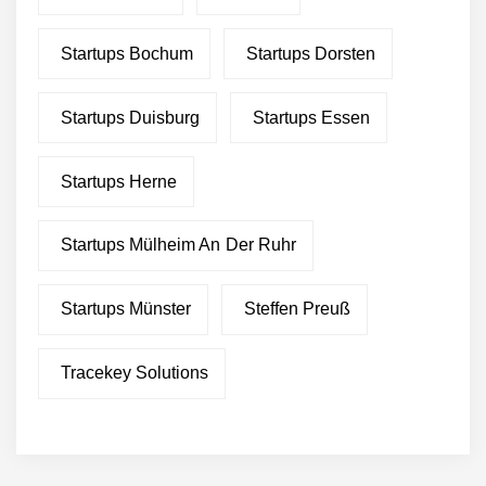
Wachstumskapital
Green Club startet mit
Startups Bochum
Startups Dorsten
Ghost-Kitchen-Konzept in
Stuttgart
Startups Duisburg
Startups Essen
Pleta – fair produzierte,
nachhaltige Verpackungen
aus Palmblättern
Startups Herne
Green Club statt Pottsalat:
Fusion und Rebranding
Startups Mülheim An Der Ruhr
erfolgreich
Startups Münster
Steffen Preuß
“Was gibt’s zu essen?” – Ab
jetzt beantwortet dir die
Choosy KI diese Frage
Tracekey Solutions
Essener Start-up Staige
geht an die Börse
bp investiert 7,5 Mio. Euro