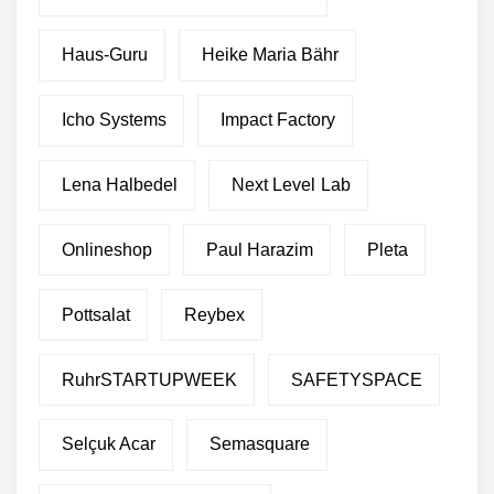
Haus-Guru
Heike Maria Bähr
Icho Systems
Impact Factory
Lena Halbedel
Next Level Lab
Onlineshop
Paul Harazim
Pleta
Pottsalat
Reybex
RuhrSTARTUPWEEK
SAFETYSPACE
Restrukturierung: Green
Club stellt sich neu auf
Selçuk Acar
Semasquare