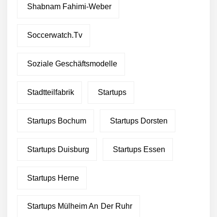
Green Club sammelt eine
Shabnam Fahimi-Weber
Million Euro von Crowd-
Investoren ein
Soccerwatch.tv
Green Club will eine Million
Euro von Crowdinvestoren
einsammeln
Soziale Geschäftsmodelle
Green Club sichert sich
über 2 Millionen Euro
Stadtteilfabrik
Startups
Wachstumskapital
Green Club startet mit
Startups Bochum
Startups Dorsten
Ghost-Kitchen-Konzept in
Stuttgart
Startups Duisburg
Startups Essen
Pleta – fair produzierte,
nachhaltige Verpackungen
aus Palmblättern
Startups Herne
Green Club statt Pottsalat:
Fusion und Rebranding
Startups Mülheim An Der Ruhr
erfolgreich