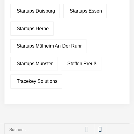
Green Club startet mit
Startups Duisburg
Startups Essen
Ghost-Kitchen-Konzept in
Stuttgart
Startups Herne
Pleta – fair produzierte,
nachhaltige Verpackungen
aus Palmblättern
Startups Mülheim An Der Ruhr
Green Club statt Pottsalat:
Fusion und Rebranding
Startups Münster
Steffen Preuß
erfolgreich
“Was gibt’s zu essen?” – Ab
Tracekey Solutions
jetzt beantwortet dir die
Choosy KI diese Frage
Essener Start-up Staige
geht an die Börse
bp investiert 7,5 Mio. Euro
Suchen
in den EV-Ladedienstleister