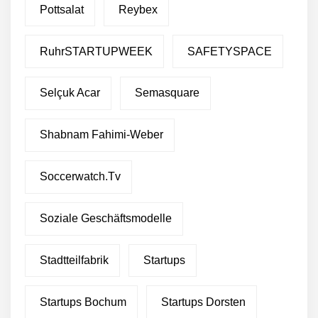
Pottsalat
Reybex
RuhrSTARTUPWEEK
SAFETYSPACE
Selçuk Acar
Semasquare
Restrukturierung: Green
Club stellt sich neu auf
Shabnam Fahimi-Weber
Green Club sammelt eine
Million Euro von Crowd-
Soccerwatch.tv
Investoren ein
Green Club will eine Million
Soziale Geschäftsmodelle
Euro von Crowdinvestoren
einsammeln
Stadtteilfabrik
Startups
Green Club sichert sich
über 2 Millionen Euro
Wachstumskapital
Startups Bochum
Startups Dorsten