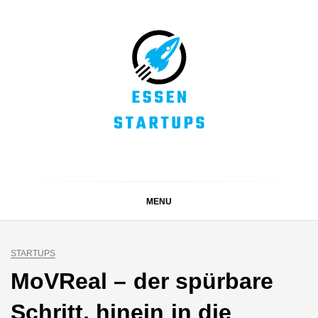
Skip
to
content
ESSEN STARTUPS
Alles rund um die Startupszene bei uns in Essen und
dem ganzen Ruhrgebiet
MENU
STARTUPS
MoVReal – der spürbare
Schritt, hinein in die