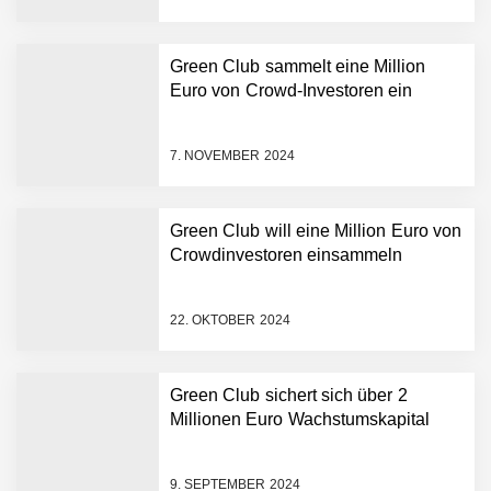
Green Club sammelt eine Million
Euro von Crowd-Investoren ein
Restrukturierung: Green
Club stellt sich neu auf
7. NOVEMBER 2024
Green Club sammelt eine
Million Euro von Crowd-
Investoren ein
Green Club will eine Million Euro von
Crowdinvestoren einsammeln
Green Club will eine Million
Euro von Crowdinvestoren
einsammeln
22. OKTOBER 2024
Green Club sichert sich
über 2 Millionen Euro
Green Club sichert sich über 2
Wachstumskapital
Millionen Euro Wachstumskapital
Green Club startet mit
Ghost-Kitchen-Konzept in
Stuttgart
9. SEPTEMBER 2024