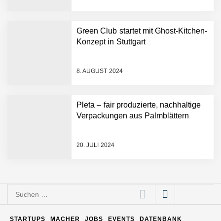
Pleta – fair produzierte,
nachhaltige Verpackungen
Green Club startet mit Ghost-Kitchen-
aus Palmblättern
Konzept in Stuttgart
Green Club statt Pottsalat:
Fusion und Rebranding
8. AUGUST 2024
erfolgreich
“Was gibt’s zu essen?” – Ab
Pleta – fair produzierte, nachhaltige
jetzt beantwortet dir die
Choosy KI diese Frage
Verpackungen aus Palmblättern
Essener Start-up Staige
geht an die Börse
20. JULI 2024
bp investiert 7,5 Mio. Euro
in den EV-Ladedienstleister
Suchen
Service4Charger als Teil
nach:
einer 10-Mio.-Euro-Series-
A-Finanzierungsrunde
STARTUPS
MACHER
JOBS
EVENTS
DATENBANK