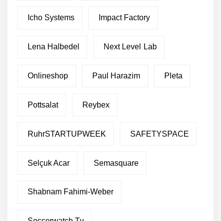
Icho Systems
Impact Factory
Lena Halbedel
Next Level Lab
Onlineshop
Paul Harazim
Pleta
Pottsalat
Reybex
RuhrSTARTUPWEEK
SAFETYSPACE
Selçuk Acar
Semasquare
Shabnam Fahimi-Weber
Soccerwatch.tv