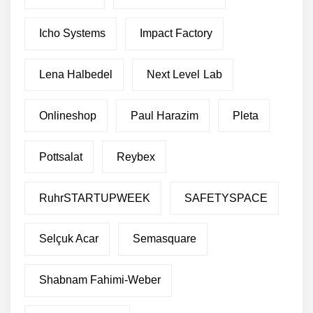
Icho Systems
Impact Factory
Lena Halbedel
Next Level Lab
Onlineshop
Paul Harazim
Pleta
Pottsalat
Reybex
RuhrSTARTUPWEEK
SAFETYSPACE
Restrukturierung: Green
Club stellt sich neu auf
Selçuk Acar
Semasquare
Green Club sammelt eine
Shabnam Fahimi-Weber
Million Euro von Crowd-
Investoren ein