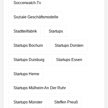
Soccerwatch.tv
Green Club will eine Million
Euro von Crowdinvestoren
einsammeln
Soziale Geschäftsmodelle
Green Club sichert sich
über 2 Millionen Euro
Stadtteilfabrik
Startups
Wachstumskapital
Green Club startet mit
Startups Bochum
Startups Dorsten
Ghost-Kitchen-Konzept in
Stuttgart
Startups Duisburg
Startups Essen
Pleta – fair produzierte,
nachhaltige Verpackungen
aus Palmblättern
Startups Herne
Green Club statt Pottsalat:
Fusion und Rebranding
Startups Mülheim An Der Ruhr
erfolgreich
Startups Münster
Steffen Preuß
“Was gibt’s zu essen?” – Ab
jetzt beantwortet dir die