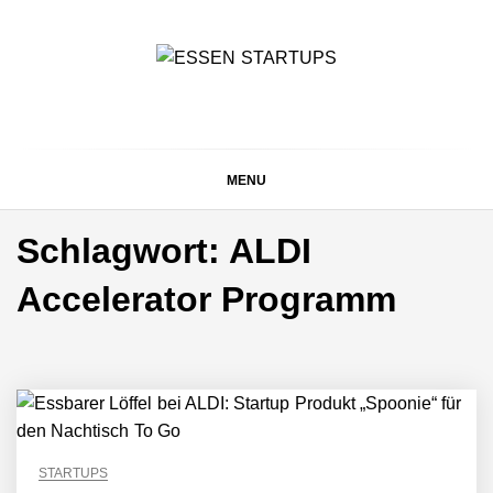
Skip
to
content
ESSEN STARTUPS
Alles rund um die Startupszene bei uns in Essen und
dem ganzen Ruhrgebiet
MENU
Schlagwort:
ALDI
Accelerator Programm
STARTUPS