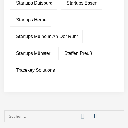
Startups Duisburg
Startups Essen
Pleta – fair produzierte,
nachhaltige Verpackungen
aus Palmblättern
Startups Herne
Green Club statt Pottsalat:
Fusion und Rebranding
Startups Mülheim An Der Ruhr
erfolgreich
Startups Münster
Steffen Preuß
“Was gibt’s zu essen?” – Ab
jetzt beantwortet dir die
Choosy KI diese Frage
Tracekey Solutions
Essener Start-up Staige
geht an die Börse
bp investiert 7,5 Mio. Euro
in den EV-Ladedienstleister
Service4Charger als Teil
Suchen
einer 10-Mio.-Euro-Series-
nach:
A-Finanzierungsrunde
Greenlyte Carbon