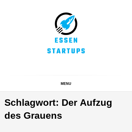
Skip
to
content
ESSEN STARTUPS
Alles rund um die Startupszene bei uns in Essen und
dem ganzen Ruhrgebiet
MENU
Schlagwort:
Der Aufzug
des Grauens