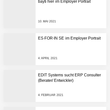
bayti hier im Employer Portrait
Restrukturierung: Green
Club stellt sich neu auf
10. MAI 2021
Green Club sammelt eine
Million Euro von Crowd-
Investoren ein
ES∙FOR∙IN SE im Employer Portrait
Green Club will eine Million
Euro von Crowdinvestoren
einsammeln
4. APRIL 2021
Green Club sichert sich
über 2 Millionen Euro
EDIT Systems sucht ERP Consulter
Wachstumskapital
(Berater/ Entwickler)
Green Club startet mit
Ghost-Kitchen-Konzept in
Stuttgart
4. FEBRUAR 2021
Pleta – fair produzierte,
nachhaltige Verpackungen