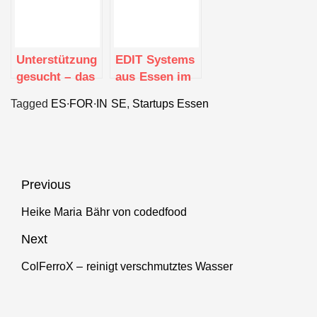
Entwickler)
Unterstützung
EDIT Systems
gesucht – das
aus Essen im
Bundesministerium
Employer
Tagged
ES∙FOR∙IN SE
,
Startups Essen
für Gesundheit
Portrait
bittet um Eure
Unterstützung
Beitragsnavigation
Previous
Heike Maria Bähr von codedfood
Previous
post:
Next
ColFerroX – reinigt verschmutztes Wasser
Next
post: