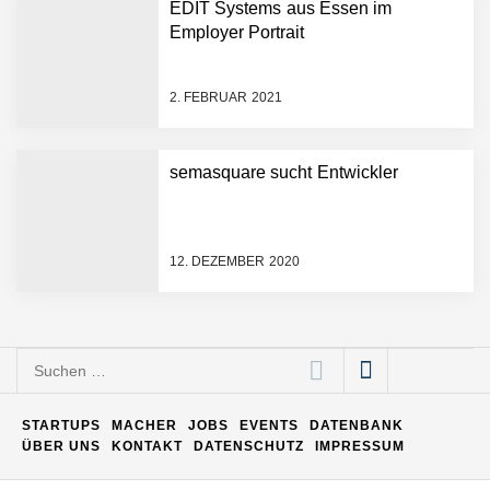
EDIT Systems aus Essen im
aus Palmblättern
Employer Portrait
Green Club statt Pottsalat:
Fusion und Rebranding
2. FEBRUAR 2021
erfolgreich
“Was gibt’s zu essen?” – Ab
semasquare sucht Entwickler
jetzt beantwortet dir die
Choosy KI diese Frage
Essener Start-up Staige
geht an die Börse
12. DEZEMBER 2020
bp investiert 7,5 Mio. Euro
in den EV-Ladedienstleister
Suchen
Service4Charger als Teil
nach:
einer 10-Mio.-Euro-Series-
A-Finanzierungsrunde
STARTUPS
MACHER
JOBS
EVENTS
DATENBANK
Greenlyte Carbon
ÜBER UNS
KONTAKT
DATENSCHUTZ
IMPRESSUM
Technologies baut
industrielle CO2