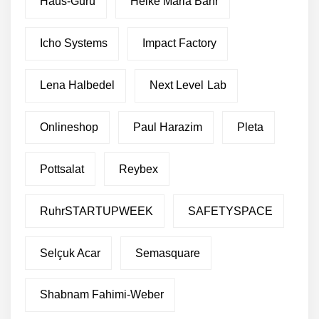
Haus-Guru
Heike Maria Bähr
Icho Systems
Impact Factory
Lena Halbedel
Next Level Lab
Onlineshop
Paul Harazim
Pleta
Pottsalat
Reybex
RuhrSTARTUPWEEK
SAFETYSPACE
Selçuk Acar
Semasquare
Shabnam Fahimi-Weber