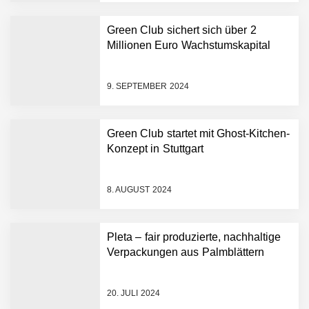
Green Club sichert sich
über 2 Millionen Euro
Green Club sichert sich über 2
Wachstumskapital
Millionen Euro Wachstumskapital
Green Club startet mit
Ghost-Kitchen-Konzept in
Stuttgart
9. SEPTEMBER 2024
Pleta – fair produzierte,
nachhaltige Verpackungen
Green Club startet mit Ghost-Kitchen-
aus Palmblättern
Konzept in Stuttgart
Green Club statt Pottsalat:
Fusion und Rebranding
8. AUGUST 2024
erfolgreich
“Was gibt’s zu essen?” – Ab
Pleta – fair produzierte, nachhaltige
jetzt beantwortet dir die
Choosy KI diese Frage
Verpackungen aus Palmblättern
Essener Start-up Staige
geht an die Börse
20. JULI 2024