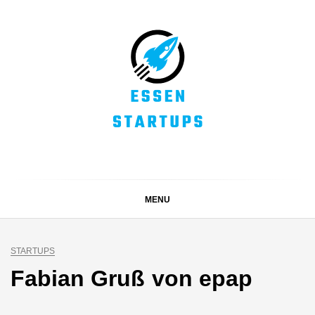
Skip
to
content
ESSEN STARTUPS
Alles rund um die Startupszene bei uns in Essen und
dem ganzen Ruhrgebiet
MENU
STARTUPS
Fabian Gruß von epap