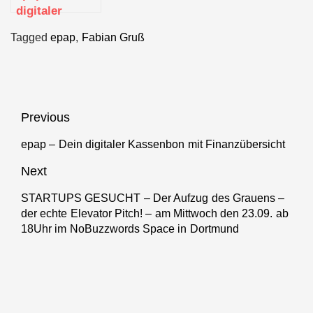
digitaler
Kassenbon mit
Tagged
epap
,
Fabian Gruß
Finanzübersicht
Beitragsnavigation
Previous
epap – Dein digitaler Kassenbon mit Finanzübersicht
Previous
post:
Next
STARTUPS GESUCHT – Der Aufzug des Grauens –
Next
der echte Elevator Pitch! – am Mittwoch den 23.09. ab
post:
18Uhr im NoBuzzwords Space in Dortmund