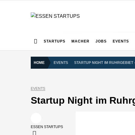
Skip
to
content
ESSEN STARTUPS
Alles rund um die Startupszene bei uns in Essen und
STARTUPS
MACHER
JOBS
EVENTS
HOME
EVENTS
STARTUP NIGHT IM RUHRGEBIET
EVENTS
Startup Night im Ruhr
ESSEN STARTUPS