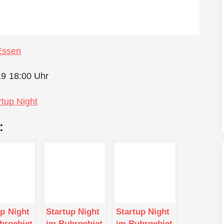
Essen
19 18:00 Uhr
rtup Night
:
up Night
Startup Night
Startup Night
hrgebiet
im Ruhrgebiet
im Ruhrgebiet