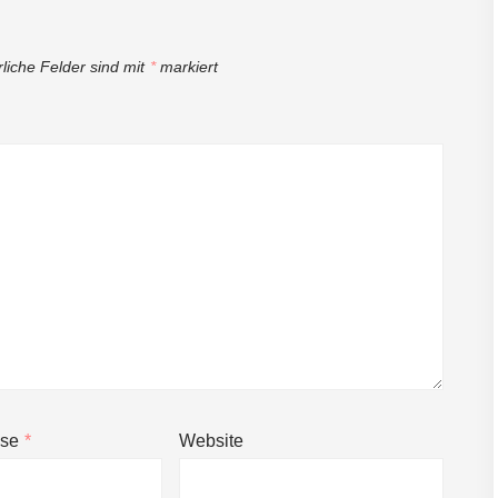
rliche Felder sind mit
*
markiert
sse
*
Website