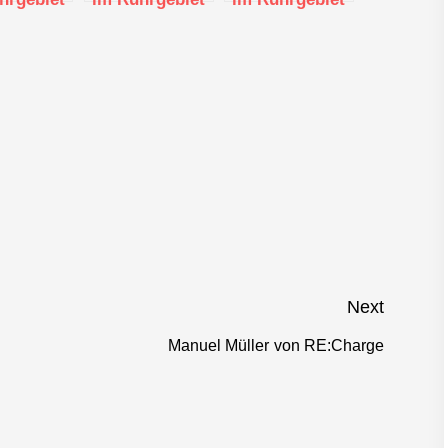
ust 2019
– September
– Oktober 2019
2019
Next
Manuel Müller von RE:Charge
Next
post: