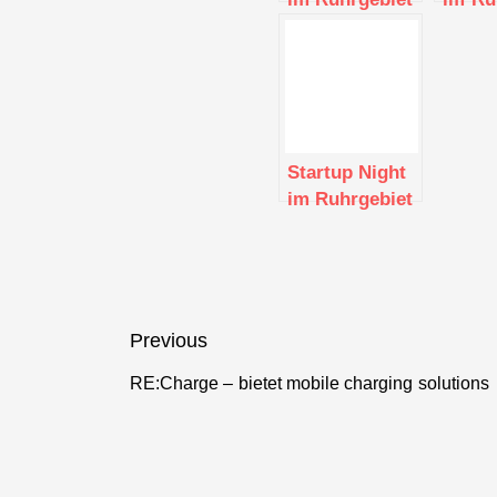
– Juli 2019
– Aug
Startup Night
im Ruhrgebiet
– Dezember
2019
Beitragsnavigation
Previous
RE:Charge – bietet mobile charging solutions
Previous
post: