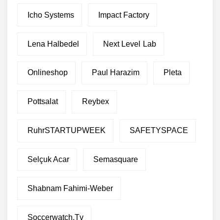
Icho Systems
Impact Factory
Lena Halbedel
Next Level Lab
Onlineshop
Paul Harazim
Pleta
Pottsalat
Reybex
RuhrSTARTUPWEEK
SAFETYSPACE
Selçuk Acar
Semasquare
Shabnam Fahimi-Weber
Soccerwatch.tv