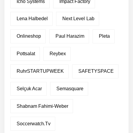
Icho Systems
Impact Factory
Lena Halbedel
Next Level Lab
Onlineshop
Paul Harazim
Pleta
Pottsalat
Reybex
RuhrSTARTUPWEEK
SAFETYSPACE
Selçuk Acar
Semasquare
Shabnam Fahimi-Weber
Soccerwatch.tv