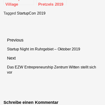
Village
Pretzels 2019
dmexco 2019 –
in München
Tagged
StartupCon 2019
Messe Köln
Beitragsnavigation
Previous
Startup Night im Ruhrgebiet – Oktober 2019
Previous
post:
Next
Das EZW Entrepreneurship Zentrum Witten stellt sich
Next
vor
post:
Schreibe einen Kommentar