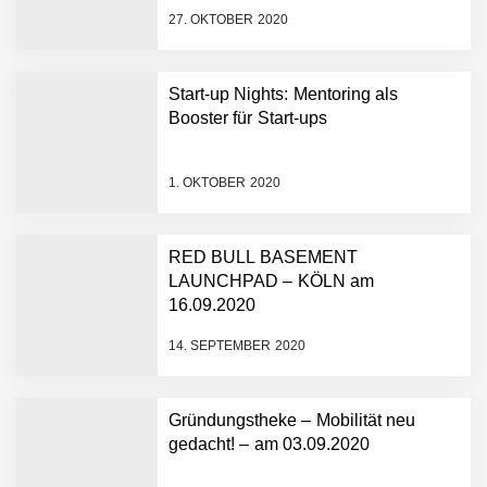
27. OKTOBER 2020
Green Club sammelt eine
Million Euro von Crowd-
Investoren ein
Start-up Nights: Mentoring als
Booster für Start-ups
Green Club will eine Million
Euro von Crowdinvestoren
einsammeln
1. OKTOBER 2020
Green Club sichert sich
über 2 Millionen Euro
RED BULL BASEMENT
Wachstumskapital
LAUNCHPAD – KÖLN am
Green Club startet mit
16.09.2020
Ghost-Kitchen-Konzept in
Stuttgart
14. SEPTEMBER 2020
Pleta – fair produzierte,
nachhaltige Verpackungen
Gründungstheke – Mobilität neu
aus Palmblättern
gedacht! – am 03.09.2020
Green Club statt Pottsalat: