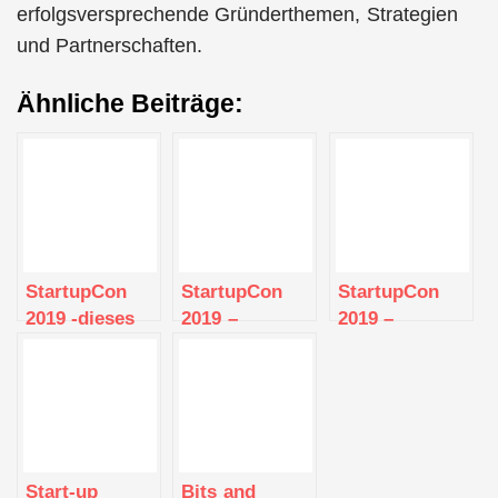
erfolgsversprechende Gründerthemen, Strategien
und Partnerschaften.
Ähnliche Beiträge:
StartupCon
StartupCon
StartupCon
2019 -dieses
2019 –
2019 –
Jahr Teil der
Palladium –
Palladium –
DIGITAL X
Köln
Köln
2019
Start-up
Bits and