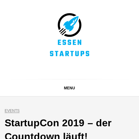
Skip
to
content
ESSEN STARTUPS
Alles rund um die Startupszene bei uns in Essen und
dem ganzen Ruhrgebiet
MENU
EVENTS
StartupCon 2019 – der
Countdown läuft!