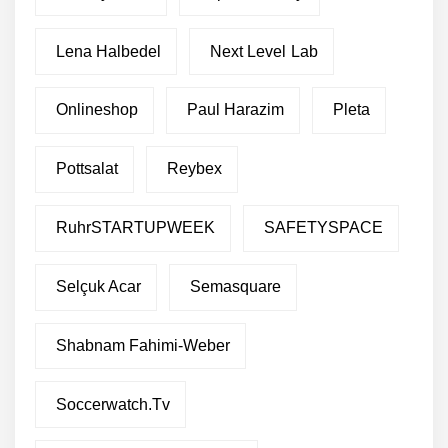
Lena Halbedel
Next Level Lab
Onlineshop
Paul Harazim
Pleta
Pottsalat
Reybex
RuhrSTARTUPWEEK
SAFETYSPACE
Selçuk Acar
Semasquare
Shabnam Fahimi-Weber
Soccerwatch.tv