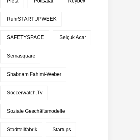
Pleta
Pottsalat
Reybex
RuhrSTARTUPWEEK
SAFETYSPACE
Selçuk Acar
Semasquare
Shabnam Fahimi-Weber
Soccerwatch.tv
Soziale Geschäftsmodelle
Stadtteilfabrik
Startups