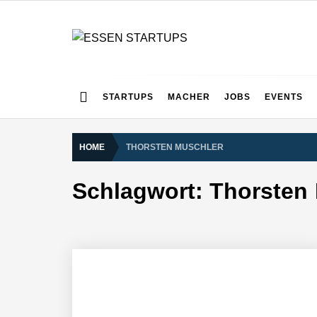
Skip
to
content
ESSEN STARTUPS
Alles rund um die Startupszene bei uns in Essen und
STARTUPS
MACHER
JOBS
EVENTS
HOME
THORSTEN MUSCHLER
Schlagwort:
Thorsten