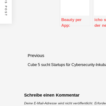
PREVIOUS POST
Beauty per
icho 
App:
der n
Beautinda
Beglei
startet erste
Pflege
KI-basierte
Vermittlungsplattform
für Beauty
Beitragsnavigation
Previous
Dienstleister
Cube 5 sucht Startups für Cybersecurity-Inkub
in Essen
Previous
post:
Schreibe einen Kommentar
Deine E-Mail-Adresse wird nicht veröffentlicht.
Erforde