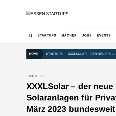
Skip
to
content
ESSEN STARTUPS
Alles rund um die Startupszene bei uns in Essen und
STARTUPS
MACHER
JOBS
EVENTS
HOME
STARTUPS
XXXLSOLAR – DER NEUE FULL
STARTUPS
XXXLSolar – der neue F
Solaranlagen für Priva
März 2023 bundesweit