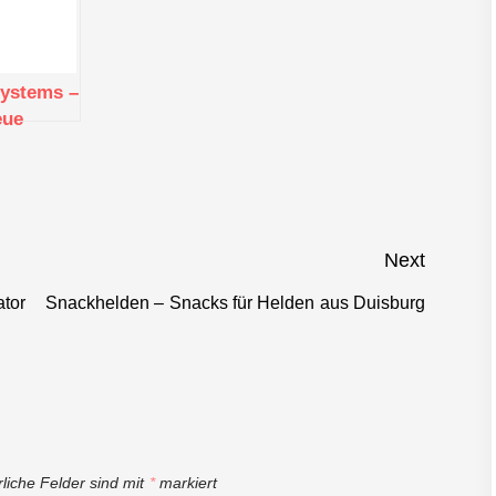
systems –
eue
ter im
alltag
Next
ator
Snackhelden – Snacks für Helden aus Duisburg
Next
post:
rliche Felder sind mit
*
markiert