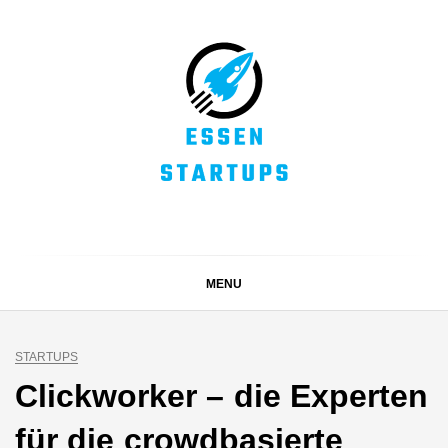
Skip
to
content
ESSEN STARTUPS
Alles rund um die Startupszene bei uns in Essen und
dem ganzen Ruhrgebiet
MENU
STARTUPS
Clickworker – die Experten
für die crowdbasierte