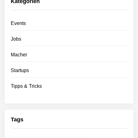
Kategorien
Green Club sammelt eine
Events
Million Euro von Crowd-
Investoren ein
Jobs
Green Club will eine Million
Euro von Crowdinvestoren
einsammeln
Macher
Green Club sichert sich
Startups
über 2 Millionen Euro
Wachstumskapital
Tipps & Tricks
Green Club startet mit
Ghost-Kitchen-Konzept in
Stuttgart
Pleta – fair produzierte,
Tags
nachhaltige Verpackungen
aus Palmblättern