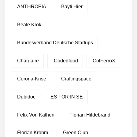
Green Club statt Pottsalat:
ANTHROPIA
Bayti Hier
Fusion und Rebranding
erfolgreich
Beate Krok
“Was gibt’s zu essen?” – Ab
jetzt beantwortet dir die
Choosy KI diese Frage
Bundesverband Deutsche Startups
Essener Start-up Staige
geht an die Börse
Chargaire
Codedfood
ColFerroX
bp investiert 7,5 Mio. Euro
Corona-Krise
Craftingspace
in den EV-Ladedienstleister
Service4Charger als Teil
einer 10-Mio.-Euro-Series-
Dubidoc
ES∙FOR∙IN SE
A-Finanzierungsrunde
Greenlyte Carbon
Technologies baut
Felix Von Kathen
Florian Hildebrand
industrielle CO2
Staubsauger, um
schädliches
Florian Krohm
Green Club
Kohlenstoffdioxid aus der